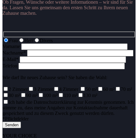
Ob Fragen, Wünsche oder weitere Informationen – wir sind für Sie
da. Lassen Sie uns gemeinsam den ersten Schritt zu Ihrem neuen
Zuhause machen.
Frau
Herr
Divers
Vorname
Nachname*
E-Mail*
Telefon
Wie darf Ihr neues Zuhause sein? Sie haben die Wahl:
2 Zimmer
3 Zimmer
4 Zimmer
50 m²
60 m²
70 m²
80 m²
90 m²
100 m²
110 m²
130 m²
Bitte
Ich habe die Datenschutzerklärung zur Kenntnis genommen. Ich
lasse
stimme zu, dass meine Angaben zur Kontaktaufnahme dauerhaft
dieses
gespeichert und zu diesem Zweck genutzt werden dürfen.
Feld
*Pflichtfelder
leer.
YOUR CHOICE